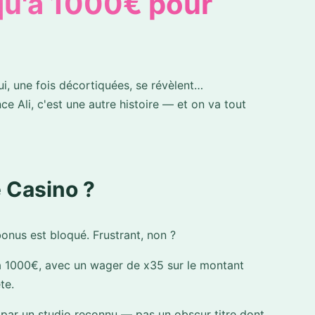
squ'à 1000€ pour
i, une fois décortiquées, se révèlent…
e Ali, c'est une autre histoire — et on va tout
 Casino ?
bonus est bloqué. Frustrant, non ?
'à 1000€, avec un wager de x35 sur le montant
te.
é par un studio reconnu — pas un obscur titre dont