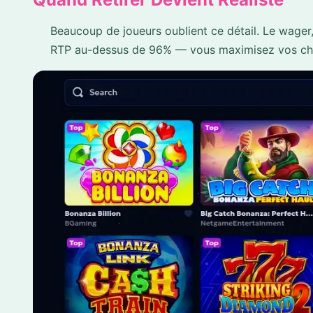
Beaucoup de joueurs oublient ce détail. Le wager, 
RTP au-dessus de 96% — vous maximisez vos chan