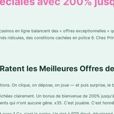
Spéciales avec 200% ju
sinos en ligne balancent des « offres exceptionnelles » qu
s ridicules, des conditions cachées en police 6. Chez Princ
atent les Meilleures Offres de
tions. On clique, on dépose, on joue — et puis surprise, le 
affichées clairement. Un bonus de bienvenue de 200% jusqu
ts qui n'ont aucune gêne. x35. C'est jouable. C'est honnê
t avec ? Ça, c'est la cerise. Un slot à RTP élevé, développ