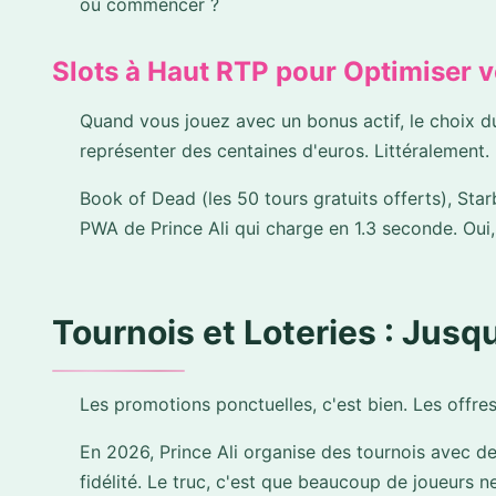
où commencer ?
Slots à Haut RTP pour Optimiser v
Quand vous jouez avec un bonus actif, le choix d
représenter des centaines d'euros. Littéralement.
Book of Dead (les 50 tours gratuits offerts), Sta
PWA de Prince Ali qui charge en 1.3 seconde. Oui, j
Tournois et Loteries : Jusq
Les promotions ponctuelles, c'est bien. Les offres
En 2026, Prince Ali organise des tournois avec 
fidélité. Le truc, c'est que beaucoup de joueurs 