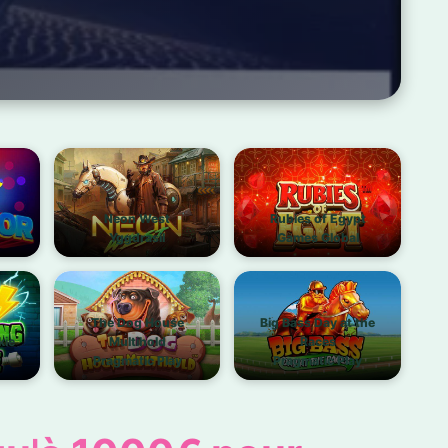
Neon West
Rubies of Egypt
Yggdrasil
Games Global
The Dog House
Big Bass Day at the
kie
Multihold
Races
y
Pragmatic Play
Pragmatic Play